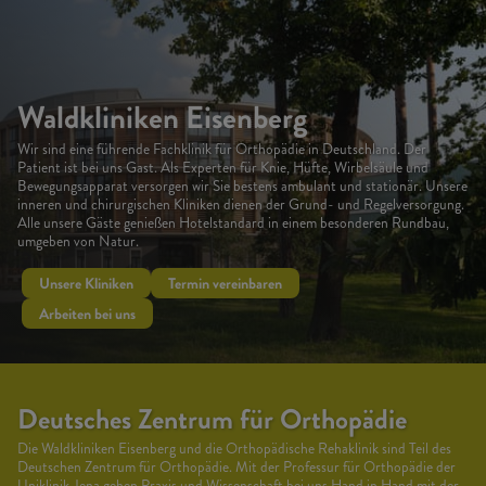
Waldkliniken Eisenberg
Wir sind eine führende Fachklinik für Orthopädie in Deutschland. Der
Patient ist bei uns Gast. Als Experten für Knie, Hüfte, Wirbelsäule und
Bewegungsapparat versorgen wir Sie bestens ambulant und stationär. Unsere
inneren und chirurgischen Kliniken dienen der Grund- und Regelversorgung.
Alle unsere Gäste genießen Hotelstandard in einem besonderen Rundbau,
umgeben von Natur.
Unsere Kliniken
Termin vereinbaren
Arbeiten bei uns
Deutsches Zentrum für Orthopädie
Die Waldkliniken Eisenberg und die Orthopädische Rehaklinik sind Teil des
Deutschen Zentrum für Orthopädie. Mit der Professur für Orthopädie der
Uniklinik Jena gehen Praxis und Wissenschaft bei uns Hand in Hand mit der