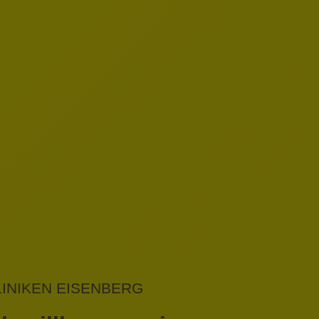
INIKEN EISENBERG