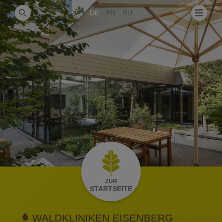
DE
EN
RU
ZUR
STARTSEITE
WALDKLINIKEN EISENBERG