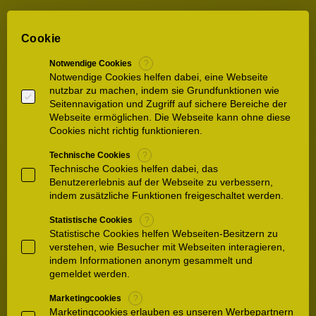
Infopaket anfordern
Cookie
Notwendige Cookies
?
Notwendige Cookies helfen dabei, eine Webseite
nutzbar zu machen, indem sie Grundfunktionen wie
Seitennavigation und Zugriff auf sichere Bereiche der
Webseite ermöglichen. Die Webseite kann ohne diese
Cookies nicht richtig funktionieren.
Technische Cookies
?
Technische Cookies helfen dabei, das
Benutzererlebnis auf der Webseite zu verbessern,
indem zusätzliche Funktionen freigeschaltet werden.
Ich willige ein, dass eine Speicherung meiner
Statistische Cookies
?
Daten entsprechend der
Statistische Cookies helfen Webseiten-Besitzern zu
Datenschutzerklärung
der Waldkliniken
verstehen, wie Besucher mit Webseiten interagieren,
Eisenberg erfolgt. Die Datenschutzhinweise
indem Informationen anonym gesammelt und
habe ich zur Kenntnis genommen und bin mit
gemeldet werden.
diesen einverstanden.
Marketingcookies
?
Marketingcookies erlauben es unseren Werbepartnern