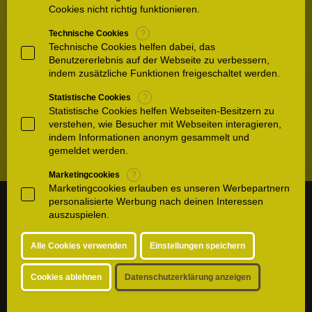
Cookies nicht richtig funktionieren.
Datenschutz & Copyright
Technische Cookies
?
Technische Cookies helfen dabei, das
Benutzererlebnis auf der Webseite zu verbessern,
Datenschutzerklärung
indem zusätzliche Funktionen freigeschaltet werden.
Statistische Cookies
?
Copyright
Statistische Cookies helfen Webseiten-Besitzern zu
verstehen, wie Besucher mit Webseiten interagieren,
Disclaimer
indem Informationen anonym gesammelt und
gemeldet werden.
Marketingcookies
?
Marketingcookies erlauben es unseren Werbepartnern
Kontakt & Termin
personalisierte Werbung nach deinen Interessen
auszuspielen.
Patientenhotel
Alle Cookies verwenden
Einstellungen speichern
Standort & Anfahrt
Cookies ablehnen
Datenschutzerklärung anzeigen
Karriere