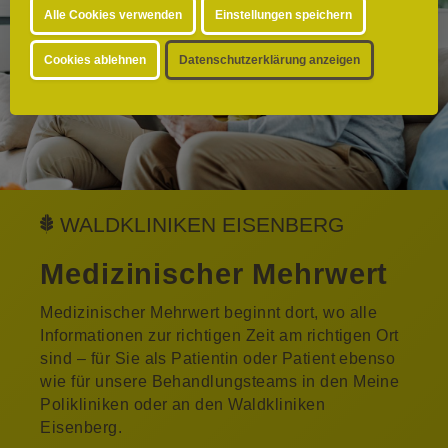
Alle Cookies verwenden
Einstellungen speichern
Cookies ablehnen
Datenschutzerklärung anzeigen
WALDKLINIKEN EISENBERG
Medizinischer Mehrwert
Medizinischer Mehrwert beginnt dort, wo alle
Informationen zur richtigen Zeit am richtigen Ort
sind – für Sie als Patientin oder Patient ebenso
wie für unsere Behandlungsteams in den Meine
Polikliniken oder an den Waldkliniken
Eisenberg.