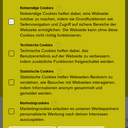
Behandlung
Notwendige Cookies
?
Notwendige Cookies helfen dabei, eine Webseite
nutzbar zu machen, indem sie Grundfunktionen wie
Transparenz für Ihre
Seitennavigation und Zugriff auf sichere Bereiche der
Angehörigen
Webseite ermöglichen. Die Webseite kann ohne diese
Cookies nicht richtig funktionieren.
Praktischer Klinik-Wegweiser
Technische Cookies
?
Technische Cookies helfen dabei, das
Benutzererlebnis auf der Webseite zu verbessern,
Integration der Reha
indem zusätzliche Funktionen freigeschaltet werden.
Statistische Cookies
?
Flexibilität durch mobile
Statistische Cookies helfen Webseiten-Besitzern zu
Nutzung
verstehen, wie Besucher mit Webseiten interagieren,
indem Informationen anonym gesammelt und
gemeldet werden.
Marketingcookies
?
Marketingcookies erlauben es unseren Werbepartnern
personalisierte Werbung nach deinen Interessen
auszuspielen.