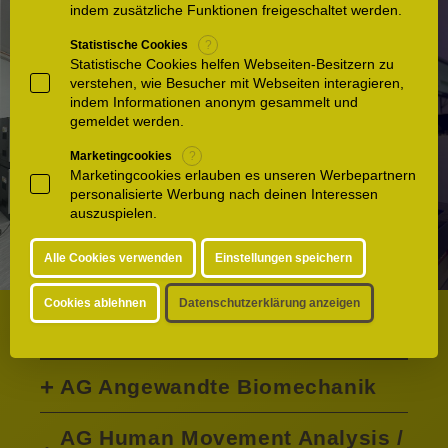
indem zusätzliche Funktionen freigeschaltet werden.
Statistische Cookies
?
Statistische Cookies helfen Webseiten-Besitzern zu
verstehen, wie Besucher mit Webseiten interagieren,
indem Informationen anonym gesammelt und
gemeldet werden.
Marketingcookies
?
Marketingcookies erlauben es unseren Werbepartnern
personalisierte Werbung nach deinen Interessen
auszuspielen.
Alle Cookies verwenden
Einstellungen speichern
Cookies ablehnen
Datenschutzerklärung anzeigen
Arbeitsgruppen
AG Angewandte Biomechanik
AG Human Movement Analysis /