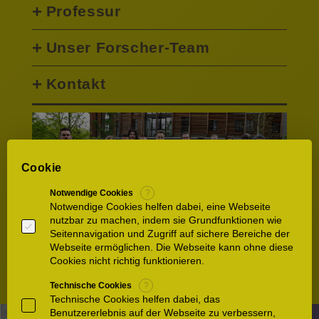
Professur
Unser Forscher-Team
Kontakt
Cookie
Notwendige Cookies
?
Notwendige Cookies helfen dabei, eine Webseite
nutzbar zu machen, indem sie Grundfunktionen wie
Seitennavigation und Zugriff auf sichere Bereiche der
Webseite ermöglichen. Die Webseite kann ohne diese
Cookies nicht richtig funktionieren.
Technische Cookies
?
Technische Cookies helfen dabei, das
Benutzererlebnis auf der Webseite zu verbessern,