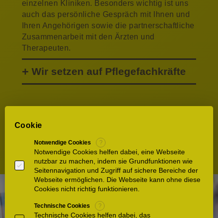
einzelnen Kliniken. Besonders wichtig ist uns
auch das persönliche Gespräch mit Ihnen und
Ihren Angehörigen sowie die partnerschaftliche
Zusammenarbeit mit den Ärzten und
Therapeuten.
Wir setzen auf Pflegefachkräfte
Cookie
Die Idee hinter unserem
Pflegekonzept
Notwendige Cookies
?
Notwendige Cookies helfen dabei, eine Webseite
nutzbar zu machen, indem sie Grundfunktionen wie
Seitennavigation und Zugriff auf sichere Bereiche der
Webseite ermöglichen. Die Webseite kann ohne diese
Cookies nicht richtig funktionieren.
Technische Cookies
?
Technische Cookies helfen dabei, das