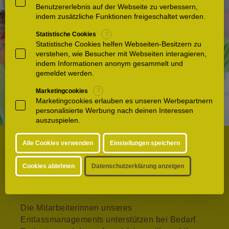
Benutzererlebnis auf der Webseite zu verbessern,
indem zusätzliche Funktionen freigeschaltet werden.
Statistische Cookies
?
Statistische Cookies helfen Webseiten-Besitzern zu
verstehen, wie Besucher mit Webseiten interagieren,
indem Informationen anonym gesammelt und
gemeldet werden.
Marketingcookies
?
Marketingcookies erlauben es unseren Werbepartnern
personalisierte Werbung nach deinen Interessen
auszuspielen.
WALDKLINIKEN EISENBERG
Alle Cookies verwenden
Einstellungen speichern
Entlassmanagement /
Cookies ablehnen
Datenschutzerklärung anzeigen
Sozialdienst
Die Mitarbeiterinnen unseres
Entlassmanagements unterstützen bei Bedarf