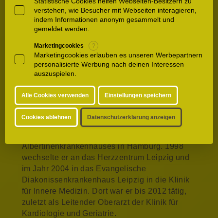
wertschätzende und einfühlsame Behandlung
Statistische Cookies helfen Webseiten-Besitzern zu
verstehen, wie Besucher mit Webseiten interagieren,
unserer Patienten am Herzen. Die Waldkliniken
indem Informationen anonym gesammelt und
Eisenberg die mit ihrem schönen Neubau die
gemeldet werden.
heilsame Wirkung der Gastfreundschaft und
einer wohltuenden Umgebung nutzen, bilden
Marketingcookies
?
Marketingcookies erlauben es unseren Werbepartnern
dafür die idealen Voraussetzungen“, so Miguel
personalisierte Werbung nach deinen Interessen
Sebastian Orellano über seine neue Aufgabe.
auszuspielen.
Nach dem erfolgreichen Abschluss seines
Alle Cookies verwenden
Einstellungen speichern
Humanmedizinischen Studiums im Jahr 1996
an der Rheinischen Friedrich-Wilhelms-
Cookies ablehnen
Datenschutzerklärung anzeigen
Universität Bonn arbeitete er zunächst als Arzt
in der Herzchirurgie des
Albertinenkrankenhauses in Hamburg. 1998
wechselte er an das Herzzentrum Leipzig und
im Jahr 2004 in das Evangelische
Diakonissenkrankenhaus Leipzig in die Klinik
für Innere Medizin. Dort war er bis 2012 tätig,
zuletzt als Leitender Oberarzt der Klinik für
Kardiologie und Geriatrie.