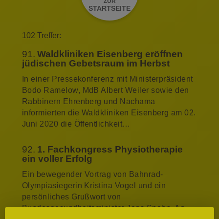
ZUR
STARTSEITE
102 Treffer:
91.
Waldkliniken Eisenberg eröffnen
jüdischen Gebetsraum im Herbst
In einer Pressekonferenz mit Ministerpräsident
Bodo Ramelow, MdB Albert Weiler sowie den
Rabbinern Ehrenberg und Nachama
informierten die Waldkliniken Eisenberg am 02.
Juni 2020 die Öffentlichkeit…
92.
1. Fachkongress Physiotherapie
ein voller Erfolg
Ein bewegender Vortrag von Bahnrad-
Olympiasiegerin Kristina Vogel und ein
persönliches Grußwort von
Bundesgesundheitsminister Jens Spahn. An