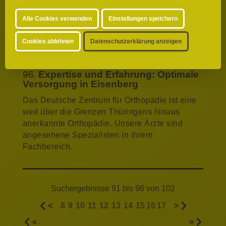
Renommiertes F.A.Z.-Institut zeichnet die
Alle Cookies verwenden
Einstellungen speichern
Waldkliniken als Klassenbesten in der
Kategorie der Häuser zwischen 150 und 300
Cookies ablehnen
Datenschutzerklärung anzeigen
Betten aus.
96.
Expertise und Erfahrung: Optimale
Versorgung in Eisenberg
Das Deutsche Zentrum für Orthopädie ist eine
weit über die Grenzen Thüringens hinaus
anerkannte Orthopädie. Unsere Ärzte sind
angesehene Spezialisten in ihrem
Fachbereich.
Suchergebnisse 91 bis 96 von 102
<
8
9
10
11
12
13
14
15
16
17
>
«
»