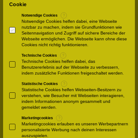
Prominenz mangelte es nicht beim 1.
Cookie
Fachkongress…
Notwendige Cookies
?
Notwendige Cookies helfen dabei, eine Webseite
93.
Roboter ROGER macht Patienten
nutzbar zu machen, indem sie Grundfunktionen wie
schneller mobil
Seitennavigation und Zugriff auf sichere Bereiche der
Aufsehenerregende Studie an den
Webseite ermöglichen. Die Webseite kann ohne diese
Cookies nicht richtig funktionieren.
Waldkliniken Eisenberg. In einem dreijährigen
Forschungsprojekt zeigen erste Ergebnisse,
Technische Cookies
?
dass Patientinnen und Patienten durch
Technische Cookies helfen dabei, das
Gangtraining mit einem Roboter nach…
Benutzererlebnis auf der Webseite zu verbessern,
indem zusätzliche Funktionen freigeschaltet werden.
94.
WKE Patientenportal: Digitale
Statistische Cookies
?
Innovation in Thüringen
Statistische Cookies helfen Webseiten-Besitzern zu
verstehen, wie Besucher mit Webseiten interagieren,
Landes-Gesundheitsministerin Heike Werner
indem Informationen anonym gesammelt und
und Bundesminister Jens Spahn zu Gast bei
gemeldet werden.
den Waldkliniken Eisenberg – Start für die E-
Marketingcookies
?
Health Cloud in Eisenberg
Marketingcookies erlauben es unseren Werbepartnern
personalisierte Werbung nach deinen Interessen
95.
auszuspielen.
Bestes Krankenhaus Deutschlands